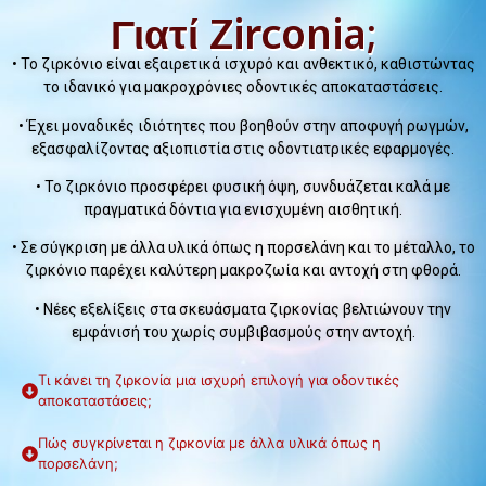
Γιατί Zirconia;
• Το ζιρκόνιο είναι εξαιρετικά ισχυρό και ανθεκτικό, καθιστώντας
το ιδανικό για μακροχρόνιες οδοντικές αποκαταστάσεις.
• Έχει μοναδικές ιδιότητες που βοηθούν στην αποφυγή ρωγμών,
εξασφαλίζοντας αξιοπιστία στις οδοντιατρικές εφαρμογές.
• Το ζιρκόνιο προσφέρει φυσική όψη, συνδυάζεται καλά με
πραγματικά δόντια για ενισχυμένη αισθητική.
• Σε σύγκριση με άλλα υλικά όπως η πορσελάνη και το μέταλλο, το
ζιρκόνιο παρέχει καλύτερη μακροζωία και αντοχή στη φθορά.
• Νέες εξελίξεις στα σκευάσματα ζιρκονίας βελτιώνουν την
εμφάνισή του χωρίς συμβιβασμούς στην αντοχή.
Τι κάνει τη ζιρκονία μια ισχυρή επιλογή για οδοντικές
αποκαταστάσεις;
Πώς συγκρίνεται η ζιρκονία με άλλα υλικά όπως η
πορσελάνη;