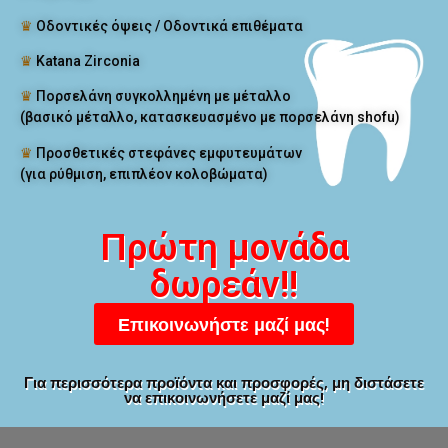
♛
Οδοντικές όψεις / Οδοντικά επιθέματα
♛
Katana Zirconia
♛
Πορσελάνη συγκολλημένη με μέταλλο
(βασικό μέταλλο, κατασκευασμένο με πορσελάνη shofu)
♛
Προσθετικές στεφάνες εμφυτευμάτων
(για ρύθμιση, επιπλέον κολοβώματα)
Πρώτη μονάδα
δωρεάν!!
Επικοινωνήστε μαζί μας!
Για περισσότερα προϊόντα και προσφορές, μη διστάσετε
να επικοινωνήσετε μαζί μας!