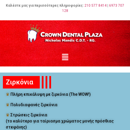
Καλέστε μας για περισσότερες πληροφορίες:
210 577 8414
|
6973 707
128
Ζιρκόνια
♛
Πλήρη επικάλυψη με ζιρκόνια (The WOW!)
♛
Πολυδιαφανές ζιρκόνια
♛
Στρώσεις ζιρκόνια
(το καλύτερο για ταίριασμα χρώματος μονής πρόσθιας
στεφάνης)